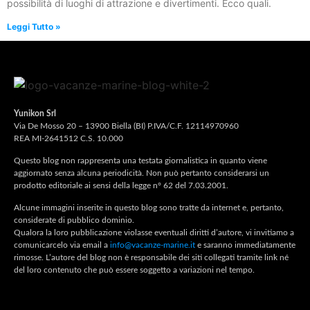
possibilità di luoghi di attrazione e divertimenti. Ecco quali.
Leggi Tutto »
Yunikon Srl
Via De Mosso 20 – 13900 Biella (BI) P.IVA/C.F. 12114970960
REA MI-2641512 C.S. 10.000
Questo blog non rappresenta una testata giornalistica in quanto viene
aggiornato senza alcuna periodicità. Non può pertanto considerarsi un
prodotto editoriale ai sensi della legge n° 62 del 7.03.2001.
Alcune immagini inserite in questo blog sono tratte da internet e, pertanto,
considerate di pubblico dominio.
Qualora la loro pubblicazione violasse eventuali diritti d’autore, vi invitiamo a
comunicarcelo via email a
info@vacanze-marine.it
e saranno immediatamente
rimosse. L’autore del blog non è responsabile dei siti collegati tramite link né
del loro contenuto che può essere soggetto a variazioni nel tempo.