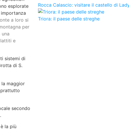
Rocca Calascio: visitare il castello di La
rono esplorate
e importanza
Triora: il paese delle streghe
onte a loro si
a montagna per
n una
attiti e
ti sistemi di
rotta di S.
e la maggior
prattutto
locale secondo
.
è la più