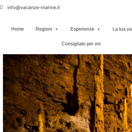
info@vacanze-marine.it
Home
Regioni
Esperienze
La tua v
Consigliato per voi