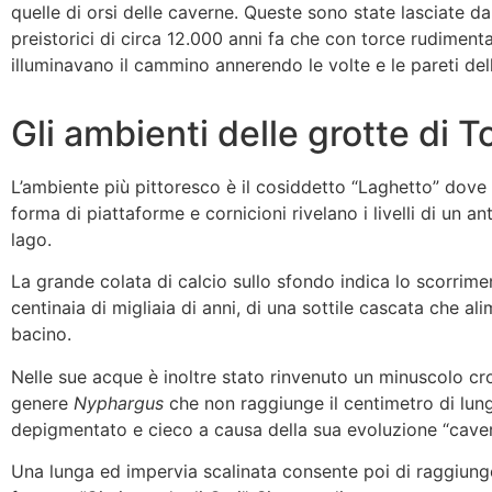
quelle di orsi delle caverne. Queste sono state lasciate d
preistorici di circa 12.000 anni fa che con torce rudimental
illuminavano il cammino annerendo le volte e le pareti del
Gli ambienti delle grotte di T
L’ambiente più pittoresco è il cosiddetto “Laghetto” dove
forma di piattaforme e cornicioni rivelano i livelli di un an
lago.
La grande colata di calcio sullo sfondo indica lo scorrime
centinaia di migliaia di anni, di una sottile cascata che ali
bacino.
Nelle sue acque è inoltre stato rinvenuto un minuscolo cr
genere
Nyphargus
che non raggiunge il centimetro di lun
depigmentato e cieco a causa della sua evoluzione “caver
Una lunga ed impervia scalinata consente poi di raggiunge