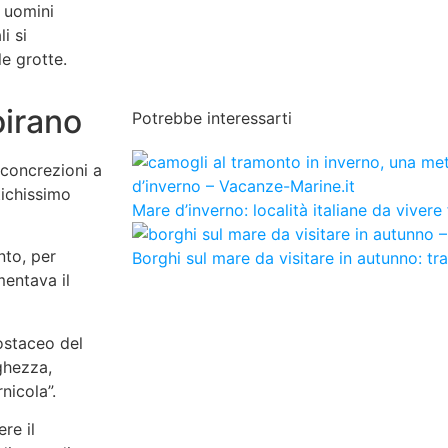
a uomini
i si
le grotte.
oirano
Potrebbe interessarti
 concrezioni a
tichissimo
Mare d’inverno: località italiane da vivere
nto, per
Borghi sul mare da visitare in autunno: tr
mentava il
ostaceo del
ghezza,
nicola”.
re il