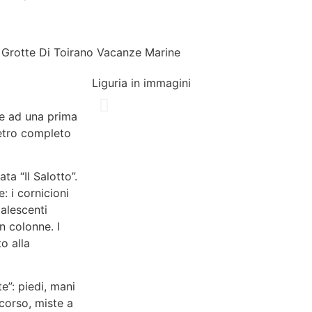
Liguria in immagini
ce ad una prima
etro completo
ta “Il Salotto”.
: i cornicioni
palescenti
in colonne. I
o alla
e”: piedi, mani
rcorso, miste a