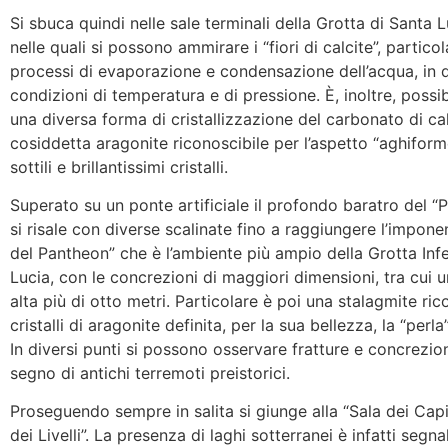
Si sbuca quindi nelle sale terminali della Grotta di Santa L
nelle quali si possono ammirare i “fiori di calcite”, partico
processi di evaporazione e condensazione dell’acqua, in d
condizioni di temperatura e di pressione. È, inoltre, possi
una diversa forma di cristallizzazione del carbonato di cal
cosiddetta aragonite riconoscibile per l’aspetto “aghiform
sottili e brillantissimi cristalli.
Superato su un ponte artificiale il profondo baratro del “P
si risale con diverse scalinate fino a raggiungere l’impone
del Pantheon” che è l’ambiente più ampio della Grotta Infe
Lucia, con le concrezioni di maggiori dimensioni, tra cui 
alta più di otto metri. Particolare è poi una stalagmite ric
cristalli di aragonite definita, per la sua bellezza, la “perla
In diversi punti si possono osservare fratture e concrezio
segno di antichi terremoti preistorici.
Proseguendo sempre in salita si giunge alla “Sala dei Capit
dei Livelli”. La presenza di laghi sotterranei è infatti segn