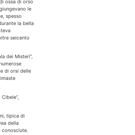
 di ossa di orso
aggiungevano le
ale, spesso
urante la bella
teva
oltre seicento
la dei Misteri”,
e numerose
 di orsi delle
rimaste
 Cibele”,
i, tipica di
Dea della
e conosciute.