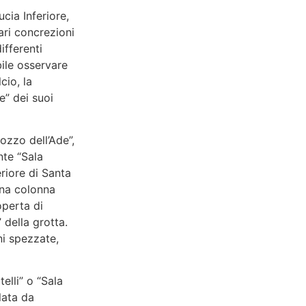
ucia Inferiore,
lari concrezioni
ifferenti
bile osservare
cio, la
e” dei suoi
ozzo dell’Ade”,
nte “Sala
riore di Santa
una colonna
operta di
” della grotta.
ni spezzate,
elli” o “Sala
alata da