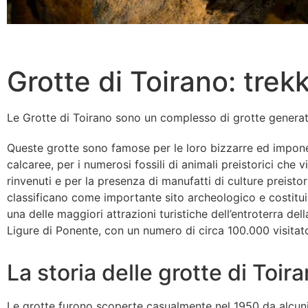
Grotte di Toirano: trekk
Le Grotte di Toirano sono un complesso di grotte generate
Queste grotte sono famose per le loro bizzarre ed impon
calcaree, per i numerosi fossili di animali preistorici che v
rinvenuti e per la presenza di manufatti di culture preistor
classificano come importante sito archeologico e costitu
una delle maggiori attrazioni turistiche dell’entroterra dell
Ligure di Ponente, con un numero di circa 100.000 visitato
La storia delle grotte di Toir
Le grotte furono scoperte casualmente nel 1950 da alcuni