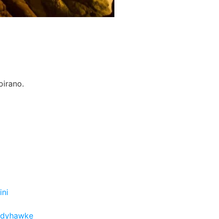
oirano.
i