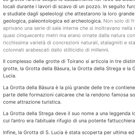
locali durante i lavori di scavo di un pozzo. In seguito fu
e studiate dagli speleologi che attestarono la loro grand
geologica, paleontologica ed archeologica.
Non solo di fr
aprivano una serie di sale interne che si inoltravano nell
quasi cinquecento metri ma erano ornate dalla natura co
ricchissima varietà di concrezioni naturali, stalagmiti e stal
colonnati arabescati dallo stillicidio di millenni.
Il complesso delle grotte di Toirano si articola in tre distin
grotte, la Grotta della Bàsura, la Grotta della Strega e la G
Lucia.
La Grotta della Bàsura è la più grande delle tre e contien
parte delle formazioni calcaree che la rendono famosa so
come attrazione turistica.
La Grotta della Strega deve il suo nome a una leggenda 
cui l’antro era l’abituale rifugio di una potente fattucchiera
Infine, la Grotta di S. Lucia è stata scoperta per ultima ed 