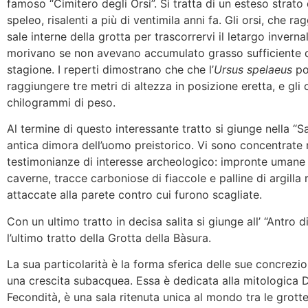
famoso “Cimitero degli Orsi”. Si tratta di un esteso strato
speleo, risalenti a più di ventimila anni fa. Gli orsi, che r
sale interne della grotta per trascorrervi il letargo invern
morivano se non avevano accumulato grasso sufficiente d
stagione. I reperti dimostrano che che l’
Ursus spelaeus
po
raggiungere tre metri di altezza in posizione eretta, e gli 
chilogrammi di peso.
Al termine di questo interessante tratto si giunge nella “Sa
antica dimora dell’uomo preistorico. Vi sono concentrat
testimonianze di interesse archeologico: impronte umane e
caverne, tracce carboniose di fiaccole e palline di argilla 
attaccate alla parete contro cui furono scagliate.
Con un ultimo tratto in decisa salita si giunge all’ “Antro di
l’ultimo tratto della Grotta della Bàsura.
La sua particolarità è la forma sferica delle sue concrezion
una crescita subacquea. Essa è dedicata alla mitologica 
Fecondità, è una sala ritenuta unica al mondo tra le grott