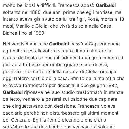
molto bellicosi e difficili. Francesca sposò
Garibaldi
soltanto nel 1880, due anni prima che egli morisse, ma
intanto aveva già avuto da lui tre figli, Rosa, morta a 18
mesi, Manlio e Clelia, che vivrà da sola nella Casa
Bianca fino al 1959.
Nei ventisei anni che
Garibaldi
passò a Caprera come
agricoltore ed allevatore si curò di non alterare la
natura dell’isola se non introducendo un gran numero di
pini ad alto fusto per ombreggiare e uno di essi,
piantato in occasione della nascita di Clelia, occupa
oggi l’intero cortile della casa. Sfinito dalla malattia che
lo aveva tormentato per decenni, il due giugno 1882,
Garibaldi
riposava nel suo studio trasformato in stanza
da letto, vennero a posarsi sul balcone due capinere
che cinguettavano con decisione. Francesca voleva
cacciarle perché non disturbassero gli ultimi momenti
del Generale. Egli la fermò dicendole che erano
senz’altro le sue due bimbe che venivano a salutare