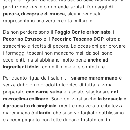
produzione locale comprende squisiti formaggi
di
pecora, di capra e di mucca
, alcuni dei quali
rappresentano una vera eredità culturale.
Da non perdere sono il
Poggio Conte erborinato
, il
Pecorino Etrusco
e il
Pecorino Toscano DOP
, oltre a
stracchino e ricotta di pecora. Le occasioni per provare
i formaggi toscani non mancano mai: da soli sono
eccellenti, ma si abbinano molto bene
anche ad
ingredienti dolci
, come il miele e le confetture.
Per quanto riguarda i salumi, il
salame maremmano
è
senza dubbio un prodotto iconico di tutta la zona,
preparato
con carne suina
e lasciato stagionare
nel
microclima collinare
. Sono deliziosi anche
la bresaola e
il prosciutto di cinghiale
, mentre una vera prelibatezza
maremmana
è il lardo
, che si serve tagliato sottilissimo
e accompagnato con fette di pane tostato caldo.