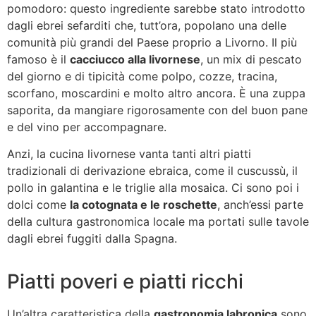
pomodoro: questo ingrediente sarebbe stato introdotto
dagli ebrei sefarditi che, tutt’ora, popolano una delle
comunità più grandi del Paese proprio a Livorno. Il più
famoso è il
cacciucco alla livornese
, un mix di pescato
del giorno e di tipicità come polpo, cozze, tracina,
scorfano, moscardini e molto altro ancora. È una zuppa
saporita, da mangiare rigorosamente con del buon pane
e del vino per accompagnare.
Anzi, la cucina livornese vanta tanti altri piatti
tradizionali di derivazione ebraica, come il cuscussù, il
pollo in galantina e le triglie alla mosaica. Ci sono poi i
dolci come
la cotognata e le roschette
, anch’essi parte
della cultura gastronomica locale ma portati sulle tavole
dagli ebrei fuggiti dalla Spagna.
Piatti poveri e piatti ricchi
Un’altra caratteristica della
gastronomia labronica
sono