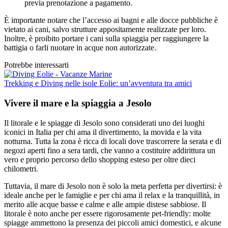
previa prenotazione a pagamento.
È importante notare che l’accesso ai bagni e alle docce pubbliche è
vietato ai cani, salvo strutture appositamente realizzate per loro.
Inoltre, è proibito portare i cani sulla spiaggia per raggiungere la
battigia o farli nuotare in acque non autorizzate.
Potrebbe interessarti
Trekking e Diving nelle isole Eolie: un’avventura tra amici
Vivere il mare e la spiaggia a Jesolo
Il litorale e le spiagge di Jesolo sono considerati uno dei luoghi
iconici in Italia per chi ama il divertimento, la movida e la vita
notturna. Tutta la zona è ricca di locali dove trascorrere la serata e di
negozi aperti fino a sera tardi, che vanno a costituire addirittura un
vero e proprio percorso dello shopping esteso per oltre dieci
chilometri.
Tuttavia, il mare di Jesolo non è solo la meta perfetta per divertirsi: è
ideale anche per le famiglie e per chi ama il relax e la tranquillità, in
merito alle acque basse e calme e alle ampie distese sabbiose. Il
litorale è noto anche per essere rigorosamente pet-friendly: molte
spiagge ammettono la presenza dei piccoli amici domestici, e alcune