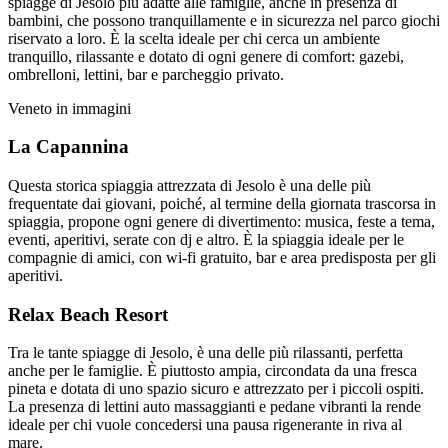
spiagge di Jesolo più adatte alle famiglie, anche in presenza di
bambini, che possono tranquillamente e in sicurezza nel parco giochi
riservato a loro. È la scelta ideale per chi cerca un ambiente
tranquillo, rilassante e dotato di ogni genere di comfort: gazebi,
ombrelloni, lettini, bar e parcheggio privato.
Veneto in immagini
La Capannina
Questa storica spiaggia attrezzata di Jesolo è una delle più
frequentate dai giovani, poiché, al termine della giornata trascorsa in
spiaggia, propone ogni genere di divertimento: musica, feste a tema,
eventi, aperitivi, serate con dj e altro. È la spiaggia ideale per le
compagnie di amici, con wi-fi gratuito, bar e area predisposta per gli
aperitivi.
Relax Beach Resort
Tra le tante spiagge di Jesolo, è una delle più rilassanti, perfetta
anche per le famiglie. È piuttosto ampia, circondata da una fresca
pineta e dotata di uno spazio sicuro e attrezzato per i piccoli ospiti.
La presenza di lettini auto massaggianti e pedane vibranti la rende
ideale per chi vuole concedersi una pausa rigenerante in riva al
mare.