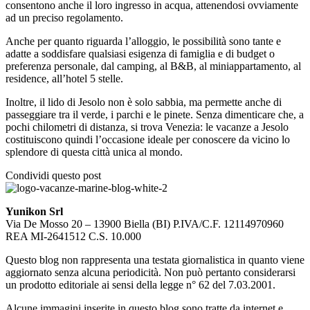
consentono anche il loro ingresso in acqua, attenendosi ovviamente
ad un preciso regolamento.
Anche per quanto riguarda l’alloggio, le possibilità sono tante e
adatte a soddisfare qualsiasi esigenza di famiglia e di budget o
preferenza personale, dal camping, al B&B, al miniappartamento, al
residence, all’hotel 5 stelle.
Inoltre, il lido di Jesolo non è solo sabbia, ma permette anche di
passeggiare tra il verde, i parchi e le pinete. Senza dimenticare che, a
pochi chilometri di distanza, si trova Venezia: le vacanze a Jesolo
costituiscono quindi l’occasione ideale per conoscere da vicino lo
splendore di questa città unica al mondo.
Condividi questo post
Yunikon Srl
Via De Mosso 20 – 13900 Biella (BI) P.IVA/C.F. 12114970960
REA MI-2641512 C.S. 10.000
Questo blog non rappresenta una testata giornalistica in quanto viene
aggiornato senza alcuna periodicità. Non può pertanto considerarsi
un prodotto editoriale ai sensi della legge n° 62 del 7.03.2001.
Alcune immagini inserite in questo blog sono tratte da internet e,