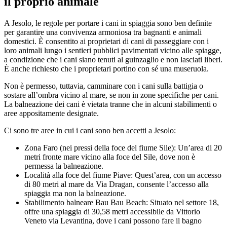
il proprio animale
A Jesolo, le regole per portare i cani in spiaggia sono ben definite
per garantire una convivenza armoniosa tra bagnanti e animali
domestici. È consentito ai proprietari di cani di passeggiare con i
loro animali lungo i sentieri pubblici pavimentati vicino alle spiagge,
a condizione che i cani siano tenuti al guinzaglio e non lasciati liberi.
È anche richiesto che i proprietari portino con sé una museruola.
Non è permesso, tuttavia, camminare con i cani sulla battigia o
sostare all’ombra vicino al mare, se non in zone specifiche per cani.
La balneazione dei cani è vietata tranne che in alcuni stabilimenti o
aree appositamente designate.
Ci sono tre aree in cui i cani sono ben accetti a Jesolo:
Zona Faro (nei pressi della foce del fiume Sile): Un’area di 20
metri fronte mare vicino alla foce del Sile, dove non è
permessa la balneazione.
Località alla foce del fiume Piave: Quest’area, con un accesso
di 80 metri al mare da Via Dragan, consente l’accesso alla
spiaggia ma non la balneazione.
Stabilimento balneare Bau Bau Beach: Situato nel settore 18,
offre una spiaggia di 30,58 metri accessibile da Vittorio
Veneto via Levantina, dove i cani possono fare il bagno