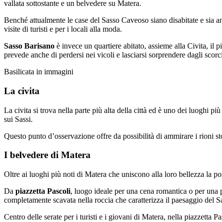
vallata sottostante e un belvedere su Matera.
Benché attualmente le case del Sasso Caveoso siano disabitate e sia anco
visite di turisti e per i locali alla moda.
Sasso Barisano
è invece un quartiere abitato, assieme alla Civita, il pi
prevede anche di perdersi nei vicoli e lasciarsi sorprendere dagli scorc
Basilicata in immagini
La civita
La civita si trova nella parte più alta della città ed è uno dei luoghi 
sui Sassi.
Questo punto d’osservazione offre da possibilità di ammirare i rioni sto
I belvedere di Matera
Oltre ai luoghi più noti di Matera che uniscono alla loro bellezza la po
Da
piazzetta Pascoli
, luogo ideale per una cena romantica o per una 
completamente scavata nella roccia che caratterizza il paesaggio del
Centro delle serate per i turisti e i giovani di Matera, nella piazzetta P