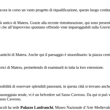
ra in corso un vasto progetto di riqualificazione, questo luogo costituisc
ù antico di Matera. Grazie alla recente ristrutturazione, qui sono presenti
i che all’improvviso spuntano offrendo viste impareggiabili sulla Gravina,
più antichi di Matera. Anche qui il paesaggio è straordinario: la piazza ce
rici di Matera, permettendo di esaminarli in tutta la loro estensione.
ssibilità di osservare splendidi panorami, in questa città si trovano anch
passeggiata serale, vi è un belvedere sul Sasso Caveoso. Da qui si può 
 Sasso Caveoso.
ascoli ha sede
Palazzo Lanfranchi
, Museo Nazionale d’Arte Medievale e