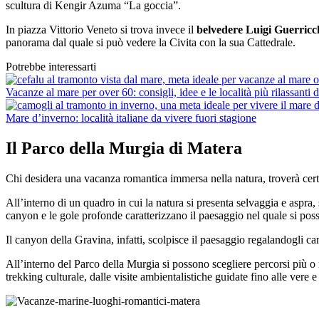
scultura di Kengir Azuma “La goccia”.
In piazza Vittorio Veneto si trova invece il
belvedere Luigi Guerricc
panorama dal quale si può vedere la Civita con la sua Cattedrale.
Potrebbe interessarti
Vacanze al mare per over 60: consigli, idee e le località più rilassanti d
Mare d’inverno: località italiane da vivere fuori stagione
Il Parco della Murgia di Matera
Chi desidera una vacanza romantica immersa nella natura, troverà cert
All’interno di un quadro in cui la natura si presenta selvaggia e aspra, 
canyon e le gole profonde caratterizzano il paesaggio nel quale si pos
Il canyon della Gravina, infatti, scolpisce il paesaggio regalandogli ca
All’interno del Parco della Murgia si possono scegliere percorsi più o m
trekking culturale, dalle visite ambientalistiche guidate fino alle vere e