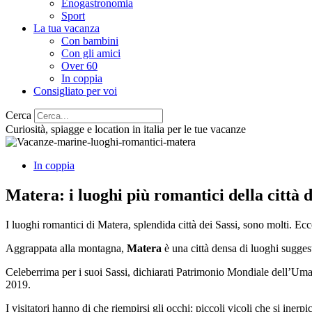
Enogastronomia
Sport
La tua vacanza
Con bambini
Con gli amici
Over 60
In coppia
Consigliato per voi
Cerca
Curiosità, spiagge e location in italia per le tue vacanze
In coppia
Matera: i luoghi più romantici della città d
I luoghi romantici di Matera, splendida città dei Sassi, sono molti. Ec
Aggrappata alla montagna,
Matera
è una città densa di luoghi sugges
Celeberrima per i suoi Sassi, dichiarati Patrimonio Mondiale dell’Umani
2019.
I visitatori hanno di che riempirsi gli occhi: piccoli vicoli che si inerp