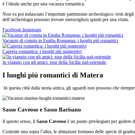
è l’ideale anche per una vacanza romantica.
Non va poi tralasciato l’importate patrimonio archeologico: resti degli
dell’archeologia possono trovare meravigliosi spunti per una visita.
Facebook
Instagram
Vacanze di coppia in Emilia Romagna: i luoghi più romantici
Caprera romantica: i luoghi più suggestivi
In viaggio con gli amici: tour della Sicilia sud-orientale
I luoghi più romantici di Matera
In questa città dalla storia antica, gli sguardi non possono che riempi
Sasso Caveoso e Sasso Barisano
Il questo senso, il
Sasso Caveoso
è un punto privilegiato per godere de
Costruite una sopra l’altra, le abitazioni formano delle specie di grado