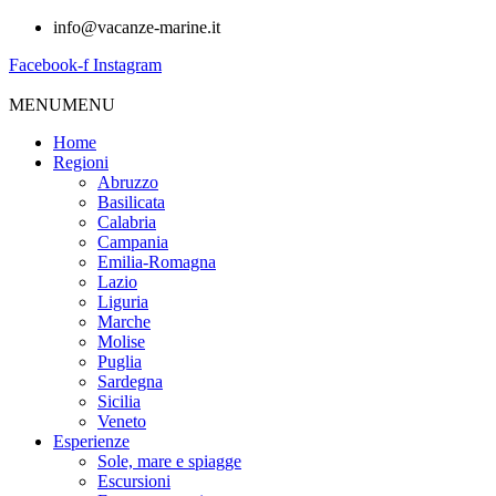
info@vacanze-marine.it
Facebook-f
Instagram
MENU
MENU
Home
Regioni
Abruzzo
Basilicata
Calabria
Campania
Emilia-Romagna
Lazio
Liguria
Marche
Molise
Puglia
Sardegna
Sicilia
Veneto
Esperienze
Sole, mare e spiagge
Escursioni